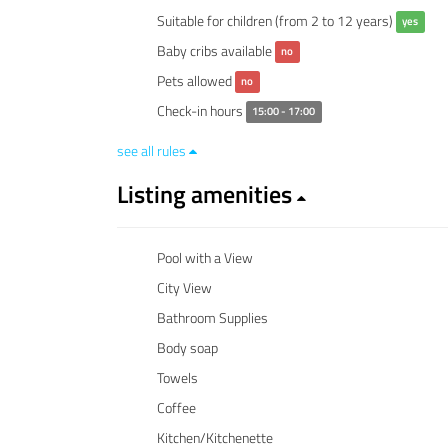
Suitable for children (from 2 to 12 years)
yes
Baby cribs available
no
Pets allowed
no
Check-in hours
15:00 - 17:00
see all rules
Listing amenities
Pool with a View
City View
Bathroom Supplies
Body soap
Towels
Coffee
Kitchen/Kitchenette