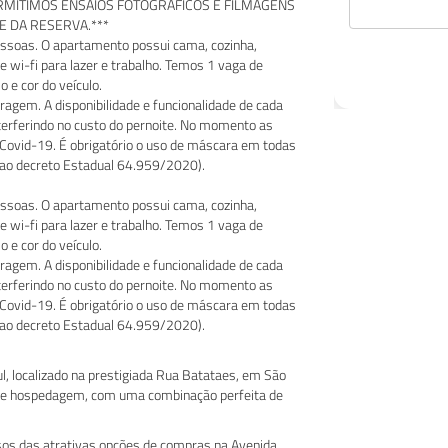
O PERMITIMOS ENSAIOS FOTOGRÁFICOS E FILMAGENS
E DA RESERVA.***
pessoas. O apartamento possui cama, cozinha,
e wi-fi para lazer e trabalho. Temos 1 vaga de
 e cor do veículo.
agem. A disponibilidade e funcionalidade de cada
terferindo no custo do pernoite. No momento as
 Covid-19. É obrigatório o uso de máscara em todas
o ao decreto Estadual 64.959/2020).
pessoas. O apartamento possui cama, cozinha,
e wi-fi para lazer e trabalho. Temos 1 vaga de
 e cor do veículo.
agem. A disponibilidade e funcionalidade de cada
terferindo no custo do pernoite. No momento as
 Covid-19. É obrigatório o uso de máscara em todas
o ao decreto Estadual 64.959/2020).
l, localizado na prestigiada Rua Batataes, em São
 de hospedagem, com uma combinação perfeita de
sos das atrativas opções de compras na Avenida