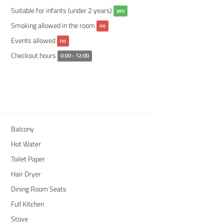
Suitable for infants (under 2 years)
yes
Smoking allowed in the room
no
Events allowed
no
Checkout hours
0:00 - 12:00
Balcony
Hot Water
Toilet Paper
Hair Dryer
Dining Room Seats
Full Kitchen
Stove