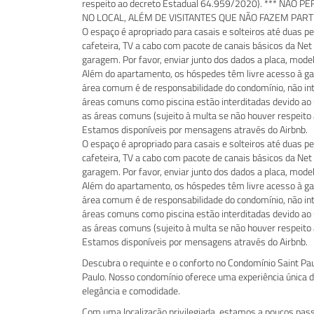
respeito ao decreto Estadual 64.959/2020). *** NÃ
NO LOCAL, ALÉM DE VISITANTES QUE NÃO FAZEM PART
O espaço é apropriado para casais e solteiros até duas 
cafeteira, TV a cabo com pacote de canais básicos da Net 
garagem. Por favor, enviar junto dos dados a placa, modelo
Além do apartamento, os hóspedes têm livre acesso à gar
área comum é de responsabilidade do condomínio, não in
áreas comuns como piscina estão interditadas devido ao
as áreas comuns (sujeito à multa se não houver respeit
Estamos disponíveis por mensagens através do Airbnb.
O espaço é apropriado para casais e solteiros até duas 
cafeteira, TV a cabo com pacote de canais básicos da Net 
garagem. Por favor, enviar junto dos dados a placa, modelo
Além do apartamento, os hóspedes têm livre acesso à gar
área comum é de responsabilidade do condomínio, não in
áreas comuns como piscina estão interditadas devido ao
as áreas comuns (sujeito à multa se não houver respeit
Estamos disponíveis por mensagens através do Airbnb.
Descubra o requinte e o conforto no Condomínio Saint Pau
Paulo. Nosso condomínio oferece uma experiência única
elegância e comodidade.
Com uma localização privilegiada, estamos a poucos pas