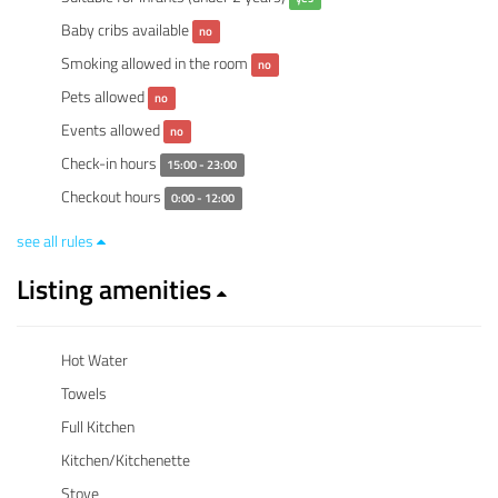
Baby cribs available
no
Smoking allowed in the room
no
Pets allowed
no
Events allowed
no
Check-in hours
15:00 - 23:00
Checkout hours
0:00 - 12:00
see all rules
Listing amenities
Hot Water
Towels
Full Kitchen
Kitchen/Kitchenette
Stove