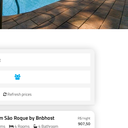
Refresh prices
em São Roque by Bnbhost
R$/night
907,50
oms
4 Rooms
4 Bathroom