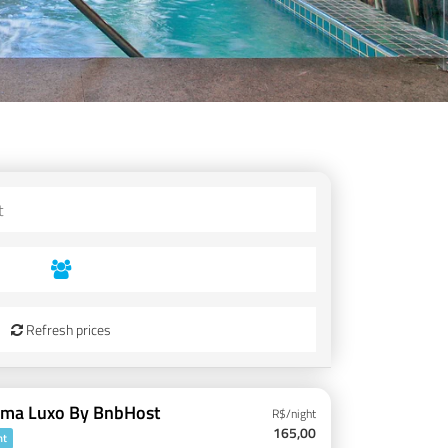
Refresh prices
ema Luxo By BnbHost
R$/night
165,00
nt