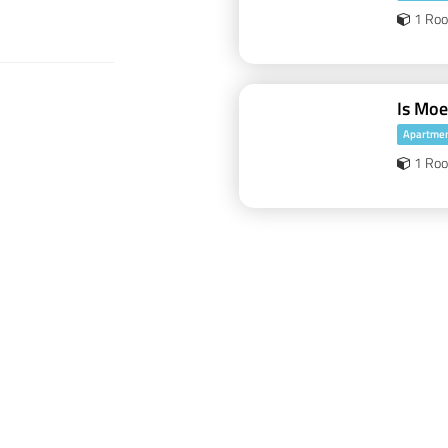
1 Ro
Is Mo
Apartme
1 Ro