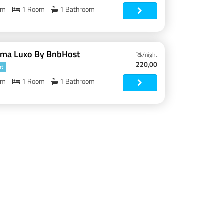
om
1 Room
1 Bathroom
ema Luxo By BnbHost
R$/night
220,00
nt
om
1 Room
1 Bathroom