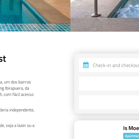
st
, um dos bairros
g Ibirapuera, da
h, com fácil acesso
deria independente,
, seja a lazer ou a
Is Mo
Apartme