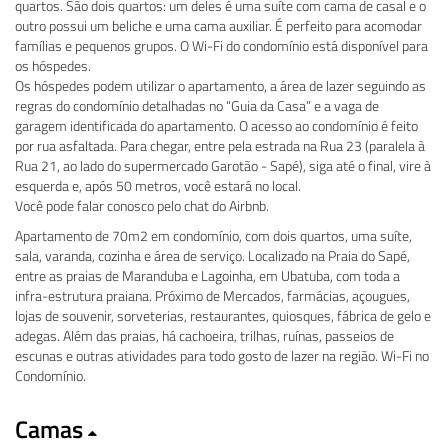
quartos. São dois quartos: um deles é uma suíte com cama de casal e o
outro possui um beliche e uma cama auxiliar. É perfeito para acomodar
famílias e pequenos grupos. O Wi-Fi do condomínio está disponível para
os hóspedes.
Os hóspedes podem utilizar o apartamento, a área de lazer seguindo as
regras do condomínio detalhadas no “Guia da Casa” e a vaga de
garagem identificada do apartamento. O acesso ao condomínio é feito
por rua asfaltada. Para chegar, entre pela estrada na Rua 23 (paralela à
Rua 21, ao lado do supermercado Garotão - Sapé), siga até o final, vire à
esquerda e, após 50 metros, você estará no local.
Você pode falar conosco pelo chat do Airbnb.
Apartamento de 70m2 em condomínio, com dois quartos, uma suíte,
sala, varanda, cozinha e área de serviço. Localizado na Praia do Sapé,
entre as praias de Maranduba e Lagoinha, em Ubatuba, com toda a
infra-estrutura praiana. Próximo de Mercados, farmácias, açougues,
lojas de souvenir, sorveterias, restaurantes, quiosques, fábrica de gelo e
adegas. Além das praias, há cachoeira, trilhas, ruínas, passeios de
escunas e outras atividades para todo gosto de lazer na região. Wi-Fi no
Condomínio.
Camas