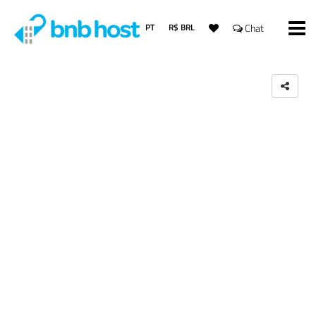
PT
R$ BRL
Chat