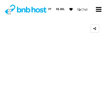
PT
R$ BRL
Chat