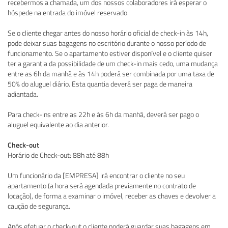
recebermos a chamada, um dos nossos colaboradores irá esperar o
hóspede na entrada do imóvel reservado.
Se o cliente chegar antes do nosso horário oficial de check-in às 14h,
pode deixar suas bagagens no escritório durante o nosso período de
funcionamento. Se o apartamento estiver disponível e o cliente quiser
ter a garantia da possibilidade de um check-in mais cedo, uma mudança
entre as 6h da manhã e às 14h poderá ser combinada por uma taxa de
50% do aluguel diário. Esta quantia deverá ser paga de maneira
adiantada.
Para check-ins entre as 22h e às 6h da manhã, deverá ser pago o
aluguel equivalente ao dia anterior.
Check-out
Horário de Check-out: 88h até 88h
Um funcionário da [EMPRESA] irá encontrar o cliente no seu
apartamento (a hora será agendada previamente no contrato de
locação), de forma a examinar o imóvel, receber as chaves e devolver a
caução de segurança.
Após efetuar o check-out o cliente poderá guardar suas bagagens em