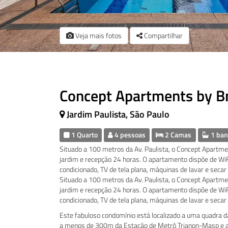
Veja mais fotos
Compartilhar
Concept Apartments by 
Jardim Paulista, São Paulo
1 Quarto
4 pessoas
2 Camas
1 ban
Situado a 100 metros da Av. Paulista, o Concept Apartmen
jardim e recepção 24 horas. O apartamento dispõe de WiFi
condicionado, TV de tela plana, máquinas de lavar e secar
Situado a 100 metros da Av. Paulista, o Concept Apartmen
jardim e recepção 24 horas. O apartamento dispõe de WiFi
condicionado, TV de tela plana, máquinas de lavar e secar
Este fabuloso condomínio está localizado a uma quadra da 
a menos de 300m da Estação de Metrô Trianon-Masp e a 