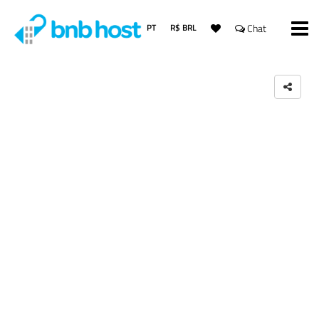
PT
R$ BRL
Chat